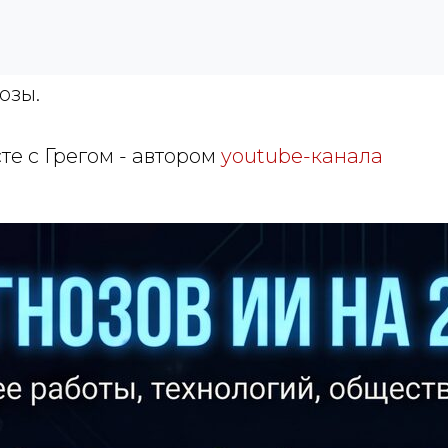
озы.
е с Грегом - автором
youtube-канала