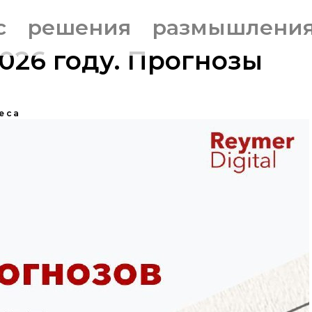
с
решения
размышлени
2026 году. Прогнозы
еса