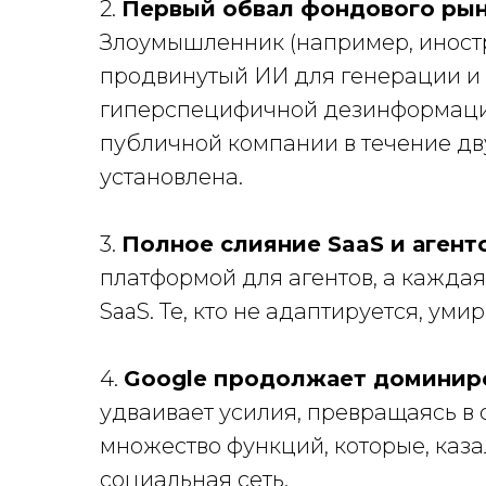
2.
Первый обвал фондового рынк
Злоумышленник (например, иностр
продвинутый ИИ для генерации и 
гиперспецифичной дезинформации
публичной компании в течение дву
установлена.
3.
Полное слияние SaaS и агенто
платформой для агентов, а кажда
SaaS. Те, кто не адаптируется, ум
4.
Google продолжает доминиро
удваивает усилия, превращаясь в
множество функций, которые, каза
социальная сеть.