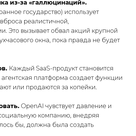
а из-за «галлюцинаций».
анное государство) использует
вброса реалистичной,
. Это вызывает обвал акций крупной
хчасового окна, пока правда не будет
в.
Каждый SaaS-продукт становится
я агентская платформа создает функции
ирают или продаются за копейки.
вать.
OpenAI чувствует давление и
 социальную компанию, внедряя
лось бы, должна была создать