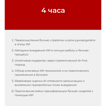
4 часа
Переосмысление бизнес-стратегии и роли руководителя
в эпоху ИИ
Методики внедрения ИИ в личную работу и бизнес-
процессы
Устойчивое лидерство через стратегический AI-First
подход
Обзор ключевых ИИ-технологий и их практического
применения в бизнесе
Фреймворк оценки AI-готовности организации и
выявления приоритетных точек внедрения
Практические кейсы трансформации бизнес-моделей с
помощью ИИ