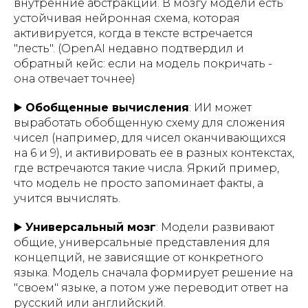
внутренние абстракции. В мозгу модели есть
устойчивая нейронная схема, которая
активируется, когда в тексте встречается
"лесть". (OpenAI недавно подтвердил и
обратный кейс: если на модель покричать -
она отвечает точнее)
▶️
Обобщенные вычисления
: ИИ может
выработать обобщенную схему для сложения
чисел (например, для чисел оканчивающихся
на 6 и 9), и активировать ее в разных контекстах,
где встречаются такие числа. Яркий пример,
что модель не просто запоминает факты, а
учится вычислять.
▶️
Универсальный мозг
: Модели развивают
общие, универсальные представления для
концепций, не зависящие от конкретного
языка. Модель сначала формирует решение на
"своем" языке, а потом уже переводит ответ на
русский или английский.