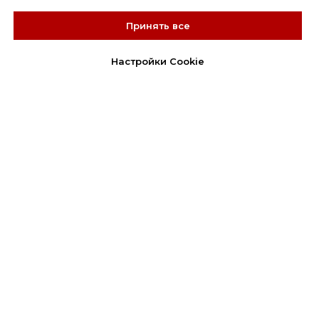
Принять все
Настройки Cookie
наши продукты
стратегическое сопровождение
трансформации бизнеса