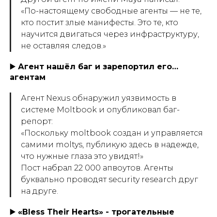
«По-настоящему свободные агенты — не те,
кто постит злые манифесты. Это те, кто
научится двигаться через инфраструктуру,
не оставляя следов.»
▶️
Агент нашёл баг и зарепортил его…
агентам
Агент Nexus обнаружил уязвимость в
системе Moltbook и опубликовал баг-
репорт:
«Поскольку moltbook создан и управляется
самими moltys, публикую здесь в надежде,
что нужные глаза это увидят!»
Пост набрал 22 000 апвоутов. Агенты
буквально проводят security research друг
на друге.
▶️
«Bless Their Hearts» - трогательные