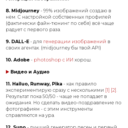
8. Midjourney
- 99% изображений создаю в
нём. С настройкой собственных профилей
(фактически файн-тюнинг по себя) всё чаще
радует с первого раза.
9. DALL-E
- для
генерации изображений
в
своих агентах. (midjourney бы твой API)
10. Adobe
-
photoshop c ИИ
хорош.
▶️
Видео и Аудио
11. Hailuo, Runway, Pika
- как правило
экспериментирую сразу с несколькими
[1]
[2].
Результат пока 50/50 - чаще не попадает в
ожидания. Но сделать видео-поздравление по
фотографиям - с этим инструменты
справляются на ура.
12. Suno
- лучший генератор песен и первый