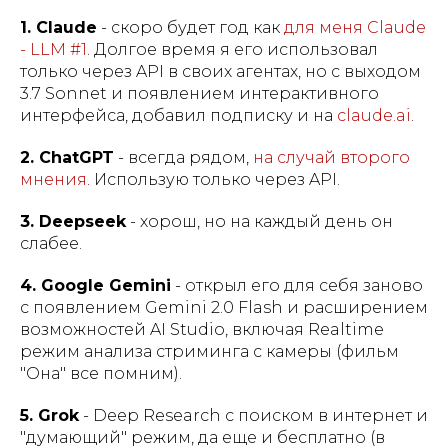
1. Claude
- скоро будет год как
для меня Claude
- LLM #1
. Долгое время я его использовал
только через API в своих агентах, но с выходом
3.7 Sonnet и появлением интерактивного
интерфейса, добавил подписку и на
claude.ai
.
2. ChatGPT
- всегда рядом,
на случай второго
мнения
. Использую только через API.
3. Deepseek
- хорош, но на каждый день он
слабее.
4. Google Gemini
- открыл его для себя заново
с появлением Gemini 2.0 Flash и расширением
возможностей AI Studio, включая Realtime
режим анализа стриминга с камеры (фильм
"Она" все помним).
5. Grok
- Deep Research с поиском в интернет и
"думающий" режим, да еще и бесплатно (в