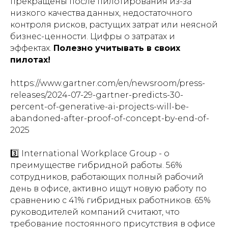
прекращены после пилотирования из-за
низкого качества данных, недостаточного
контроля рисков, растущих затрат или неясной
бизнес-ценности. Цифры о затратах и
эффектах.
Полезно учитывать в своих
пилотах!
https://www.gartner.com/en/newsroom/press-
releases/2024-07-29-gartner-predicts-30-
percent-of-generative-ai-projects-will-be-
abandoned-after-proof-of-concept-by-end-of-
2025
3️⃣ International Workplace Group - о
преимуществе гибридной работы. 56%
сотрудников, работающих полный рабочий
день в офисе, активно ищут новую работу по
сравнению с 41% гибридных работников. 65%
руководителей компаний считают, что
требование постоянного присутствия в офисе