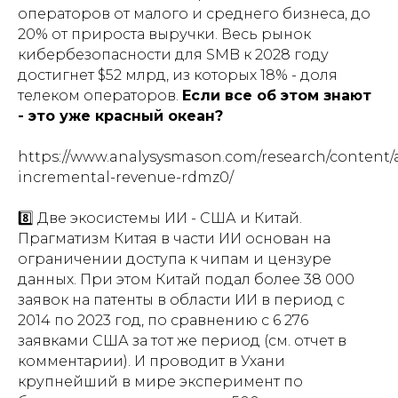
операторов от малого и среднего бизнеса, до
20% от прироста выручки. Весь рынок
кибербезопасности для SMB к 2028 году
достигнет $52 млрд, из которых 18% - доля
телеком операторов.
Если все об этом знают
- это уже красный океан?
https://www.analysysmason.com/research/content/ar
incremental-revenue-rdmz0/
8️⃣ Две экосистемы ИИ - США и Китай.
Прагматизм Китая в части ИИ основан на
ограничении доступа к чипам и цензуре
данных. При этом Китай подал более 38 000
заявок на патенты в области ИИ в период с
2014 по 2023 год, по сравнению с 6 276
заявками США за тот же период (см. отчет в
комментарии). И проводит в Ухани
крупнейший в мире эксперимент по