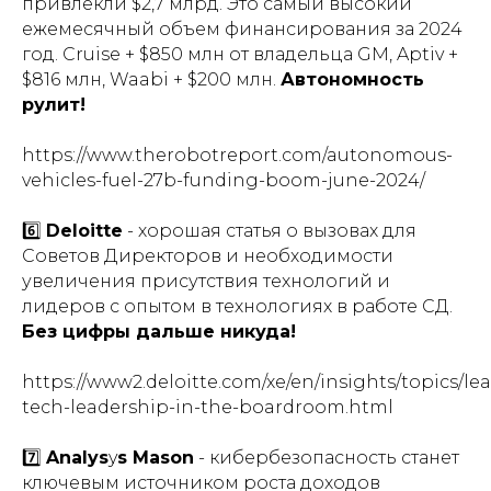
привлекли $2,7 млрд. Это самый высокий
ежемесячный объем финансирования за 2024
год. Cruise + $850 млн от владельца GM, Aptiv +
$816 млн, Waabi + $200 млн.
Автономность
рулит!
https://www.therobotreport.com/autonomous-
vehicles-fuel-27b-funding-boom-june-2024/
6️⃣
Deloitte
- хорошая статья о вызовах для
Советов Директоров и необходимости
увеличения присутствия технологий и
лидеров с опытом в технологиях в работе СД.
Без цифры дальше никуда!
https://www2.deloitte.com/xe/en/insights/topics/le
tech-leadership-in-the-boardroom.html
7️⃣
Analys
y
s Mason
- кибербезопасность станет
ключевым источником роста доходов