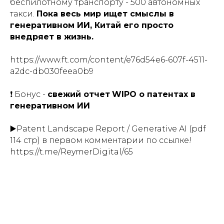
беспилотному транспорту - 500 автономных
такси.
Пока весь мир ищет смыслы в
генеративном ИИ, Китай его просто
внедряет в жизнь.
https://www.ft.com/content/e76d54e6-607f-4511-
a2dc-db030feea0b9
❗️ Бонус -
свежий отчет
WIPO о патентах в
генеративном ИИ
▶️Patent Landscape Report / Generative AI (pdf
114 стр) в первом комментарии по ссылке!
https://t.me/ReymerDigital/65