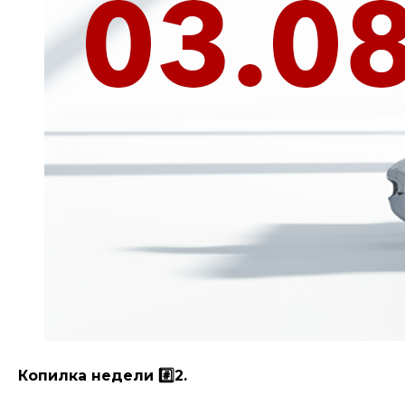
Копилка недели #️⃣2.