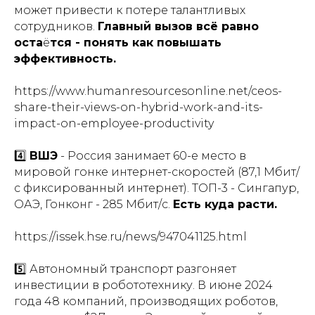
может привести к потере талантливых
сотрудников.
Главный вызов всё равно
оста
ё
тся - понять как повышать
эффективность.
https://www.humanresourcesonline.net/ceos-
share-their-views-on-hybrid-work-and-its-
impact-on-employee-productivity
4️⃣
ВШЭ
- Россия занимает 60-е место в
мировой гонке интернет-скоростей (87,1 Мбит/
с фиксированный интернет). ТОП-3 - Сингапур,
ОАЭ, Гонконг - 285 Мбит/с.
Есть куда расти.
https://issek.hse.ru/news/947041125.html
5️⃣ Автономный транспорт разгоняет
инвестиции в робототехнику. В июне 2024
года 48 компаний, производящих роботов,