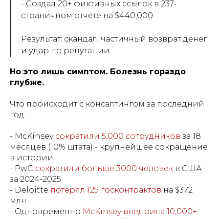
- Создал 20+ фиктивных ссылок в 237-
страничном отчете на $440,000
Результат: скандал, частичный возврат денег
и удар по репутации.
Но это лишь симптом. Болезнь гораздо
глубже.
Что происходит с консалтингом за последний
год:
- McKinsey
сократили 5,000 сотрудников
за 18
месяцев (10% штата) - крупнейшее сокращение
в истории
- PwC
сократили больше 3000 человек
в США
за 2024-2025
- Deloitte
потерял 129 госконтрактов
на $372
млн
- Одновременно
McKinsey внедрила 10,000+